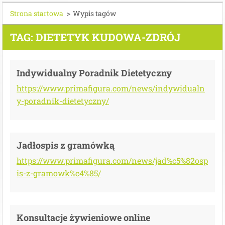
Strona startowa
>
Wypis tagów
TAG: DIETETYK KUDOWA-ZDRÓJ
Indywidualny Poradnik Dietetyczny
https://www.primafigura.com/news/indywidualn
y-poradnik-dietetyczny/
Jadłospis z gramówką
https://www.primafigura.com/news/jad%c5%82osp
is-z-gramowk%c4%85/
Konsultacje żywieniowe online