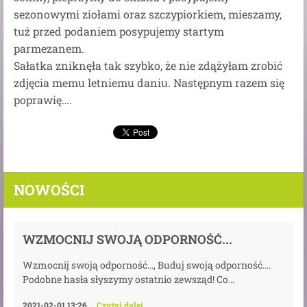
sezonowymi ziołami oraz szczypiorkiem, mieszamy,
tuż przed podaniem posypujemy startym
parmezanem.
Sałatka zniknęła tak szybko, że nie zdążyłam zrobić
zdjęcia memu letniemu daniu. Następnym razem się
poprawię….
NOWOŚCI
WZMOCNIJ SWOJĄ ODPORNOŚĆ...
Wzmocnij swoją odporność..., Buduj swoją odporność....
Podobne hasła słyszymy ostatnio zewsząd! Co...
2021-02-01 13:26
Czytaj dalej