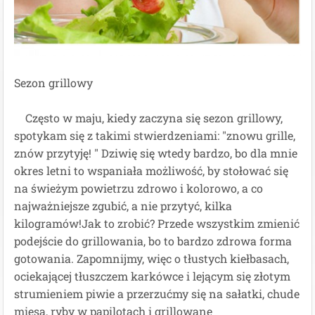
Sezon grillowy
Często w maju, kiedy zaczyna się sezon grillowy,
spotykam się z takimi stwierdzeniami: "znowu grille,
znów przytyję!
"
Dziwię się wtedy bardzo, bo dla mnie
okres letni to wspaniała możliwość, by stołować się
na świeżym powietrzu zdrowo i kolorowo, a co
najważniejsze zgubić, a nie przytyć, kilka
kilogramów!Jak to zrobić? Przede wszystkim zmienić
podejście do grillowania, bo to bardzo zdrowa forma
gotowania. Zapomnijmy, więc o tłustych kiełbasach,
ociekającej tłuszczem karkówce i lejącym się złotym
strumieniem piwie a przerzućmy się na sałatki, chude
mięsa, ryby w papilotach i grillowane