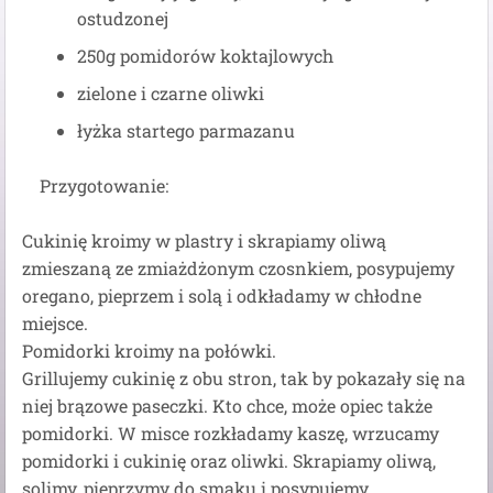
ostudzonej
250g pomidorów koktajlowych
zielone i czarne oliwki
łyżka startego parmazanu
Przygotowanie:
Cukinię kroimy w plastry i skrapiamy oliwą
zmieszaną ze zmiażdżonym czosnkiem, posypujemy
oregano, pieprzem i solą i odkładamy w chłodne
miejsce.
Pomidorki kroimy na połówki.
Grillujemy cukinię z obu stron, tak by pokazały się na
niej brązowe paseczki. Kto chce, może opiec także
pomidorki. W misce rozkładamy kaszę, wrzucamy
pomidorki i cukinię oraz oliwki. Skrapiamy oliwą,
solimy, pieprzymy do smaku i posypujemy